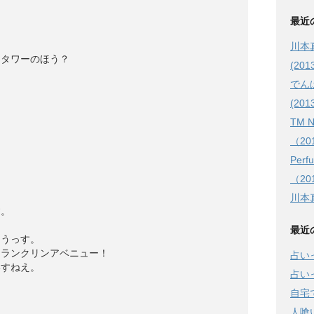
最近
！
川本
ドタワーのほう？
(2013
でん
(201
TM 
（201
Pe
（201
川本真
す。
最近
そうっす。
フランクリンアベニュー！
占い
いすねえ。
占い
自宅
人喰