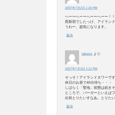
2007年7月2日 1:20 PM
へーーへーーへーーへーー！
西新宿でしたっけ、アイラン
うわー、超気になります。
返信
takesix
より:
2007年7月3日 2:12 PM
そっそ！アイランドタワーで
休日のお昼で40分待ち・・・
しばらく「聖地」状態は続き
ところで、バーガーといえば
出前とりたいすなあ。とりた
返信