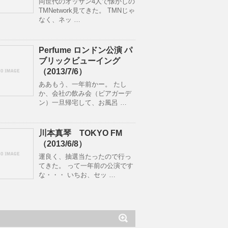
同世代のオッサン4人で懐かしの
TMNetwork見てきた。 TMNじゃ
なく、ネッ …
Perfume ロンドン公演 パ
ブリックビューイング
（2013/7/6）
ああもう、一年前かー。 たし
か、会社の飲み会（ビアガーデ
ン）一旦帰宅して、お風呂 …
川本真琴 TOKYO FM
（2013/6/8）
運良く、抽選当たったので行っ
てきた。 って一年前の公演です
な・・・ いちお、セッ …