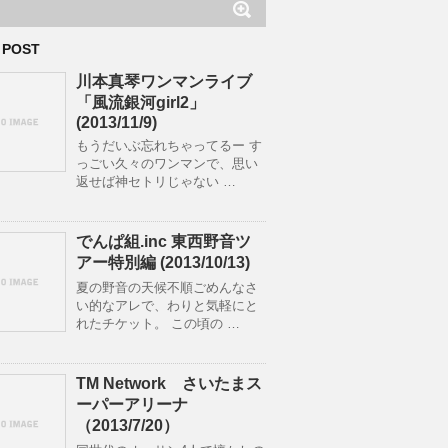
 POST
川本真琴ワンマンライブ
「風流銀河girl2」
(2013/11/9)
もうだいぶ忘れちゃってるー す
っごい久々のワンマンで、思い
返せば神セトリじゃない …
でんぱ組.inc 東西野音ツ
アー特別編 (2013/10/13)
夏の野音の天候不順ごめんなさ
い的なアレで、わりと気軽にと
れたチケット。 この頃の …
TM Network さいたまス
ーパーアリーナ
（2013/7/20）