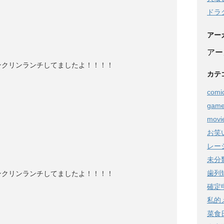
ドラ
アー
アー
ンクリンランチしてましたよ！！！！
カテ
comi
gam
movi
お笑
レー
未分
歯列
ンクリンランチしてましたよ！！！！
確定
私的
菜食