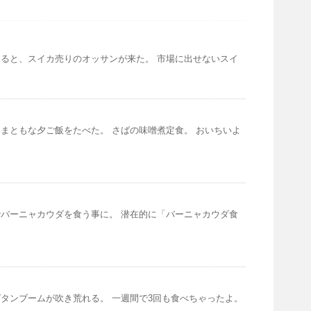
ると、スイカ売りのオッサンが来た。 市場に出せないスイ
まともな夕ご飯をたべた。 さばの味噌煮定食。 おいちいよ
バーニャカウダを食う事に。 潜在的に「バーニャカウダ食
タンブームが吹き荒れる。 一週間で3回も食べちゃったよ。