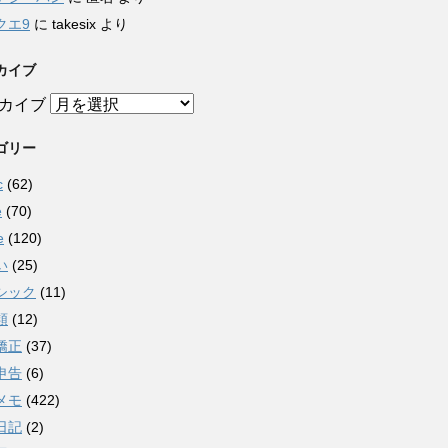
クエ9
に
takesix
より
カイブ
カイブ
ゴリー
c
(62)
e
(70)
e
(120)
い
(25)
シック
(11)
類
(12)
矯正
(37)
申告
(6)
メモ
(422)
日記
(2)