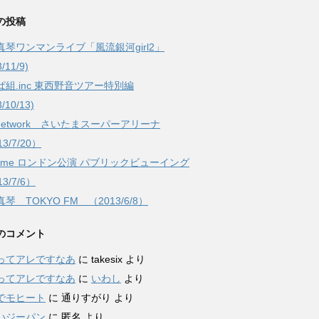
の投稿
真琴ワンマンライブ「風流銀河girl2」
/11/9)
ぱ組.inc 東西野音ツアー特別編
3/10/13)
Network さいたまスーパーアリーナ
3/7/20）
rfume ロンドン公演 パブリックビューイング
3/7/6）
琴 TOKYO FM （2013/6/8）
のコメント
ってアレですなあ
に
takesix
より
ってアレですなあ
に
いわし
より
でモヒート
に
通りすがり
より
いジーパン
に
匿名
より