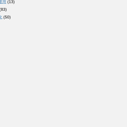
運用
(13)
(83)
化
(50)