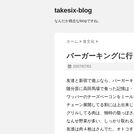
takesix-blog
なんだか残念なblogですね。
ホーム
>
食文化
>
バーガーキングに行
2007/07/01
友達と新宿で遊ぶなら、バーガーキ
随分昔に高田馬場で食った記憶は・
ワッパーのチーズベーコンをミール
チェーン展開してる割には上出来じ
グリルしてる肉は、独特の脂っぽさ
なんせ野菜が多い、しっかり取れる
友達は肉４枚はさんでた。オトコす