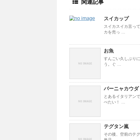
関連記事
スイカップ
スイカスイカ言って
カを売っ …
お魚
すんごい久しぶりに
う。ぐ …
バーニャカウダ
とあるイタリアンで
べたい！ …
テグタン嵐
その後、空前のテグ
単品 …