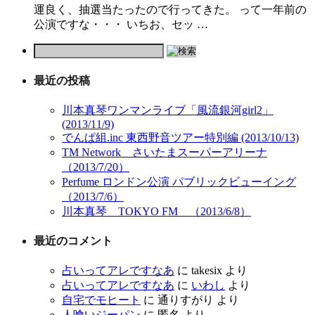
運良く、抽選当たったので行ってきた。 って一年前の
公演ですな・・・ いちお、セッ …
最近の投稿
川本真琴ワンマンライブ「風流銀河girl2」
(2013/11/9)
でんぱ組.inc 東西野音ツアー特別編 (2013/10/13)
TM Network さいたまスーパーアリーナ
（2013/7/20）
Perfume ロンドン公演 パブリックビューイング
（2013/7/6）
川本真琴 TOKYO FM （2013/6/8）
最近のコメント
占いってアレですなあ
に
takesix
より
占いってアレですなあ
に
いわし
より
自宅でモヒート
に
通りすがり
より
人喰いジーパン
に
匿名
より