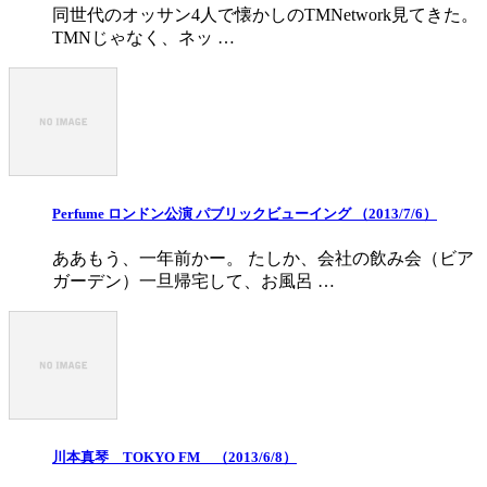
同世代のオッサン4人で懐かしのTMNetwork見てきた。
TMNじゃなく、ネッ …
Perfume ロンドン公演 パブリックビューイング （2013/7/6）
ああもう、一年前かー。 たしか、会社の飲み会（ビア
ガーデン）一旦帰宅して、お風呂 …
川本真琴 TOKYO FM （2013/6/8）