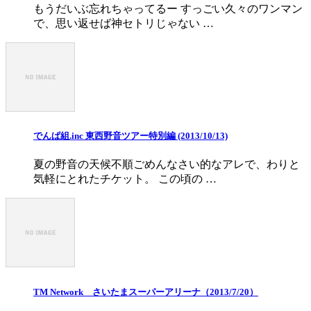
もうだいぶ忘れちゃってるー すっごい久々のワンマン
で、思い返せば神セトリじゃない …
でんぱ組.inc 東西野音ツアー特別編 (2013/10/13)
夏の野音の天候不順ごめんなさい的なアレで、わりと
気軽にとれたチケット。 この頃の …
TM Network さいたまスーパーアリーナ（2013/7/20）