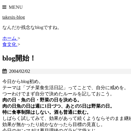
MENU
takesix-blog
なんだか残念なblogですね。
ホーム
>
食文化
>
blog開始！
2004/02/02
今日からblog初め。
テーマは「プチ菜食生活日記」ってことで、自分に戒めを。
つーわけでまず自分で決めたルールを記しておこう。
肉の日・魚の日・野菜の日を決める。
肉の日魚の日は週に1日づつ、あとの5日は野菜の日。
特に食事制限はしない。酒も普通に飲む。
しばらく試してみて、効果があって続くようならそのまま継
効果が無かったり続かなかったら目標の見直し。
今日のヤンマガは夏目理緒のグラビア袋とじ。