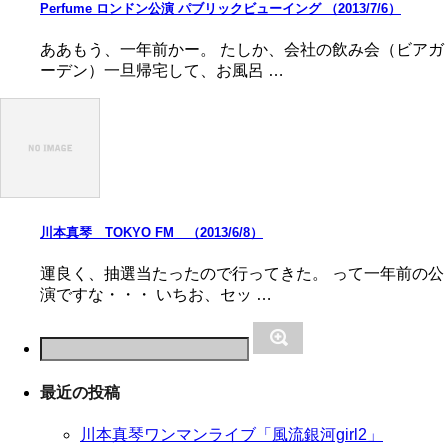
Perfume ロンドン公演 パブリックビューイング （2013/7/6）
ああもう、一年前かー。 たしか、会社の飲み会（ビアガ
ーデン）一旦帰宅して、お風呂 …
川本真琴 TOKYO FM （2013/6/8）
運良く、抽選当たったので行ってきた。 って一年前の公
演ですな・・・ いちお、セッ …
最近の投稿
川本真琴ワンマンライブ「風流銀河girl2」