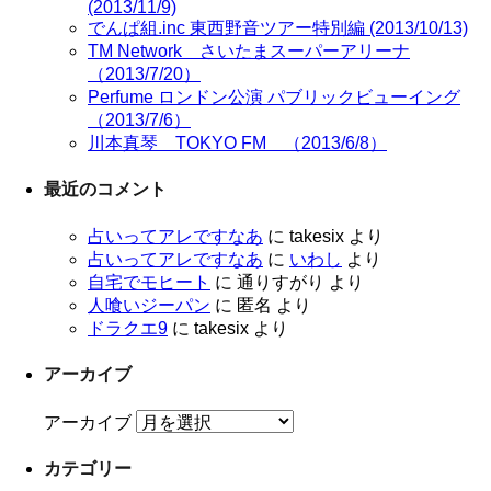
(2013/11/9)
でんぱ組.inc 東西野音ツアー特別編 (2013/10/13)
TM Network さいたまスーパーアリーナ
（2013/7/20）
Perfume ロンドン公演 パブリックビューイング
（2013/7/6）
川本真琴 TOKYO FM （2013/6/8）
最近のコメント
占いってアレですなあ
に
takesix
より
占いってアレですなあ
に
いわし
より
自宅でモヒート
に
通りすがり
より
人喰いジーパン
に
匿名
より
ドラクエ9
に
takesix
より
アーカイブ
アーカイブ
カテゴリー