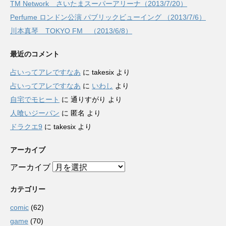
TM Network さいたまスーパーアリーナ（2013/7/20）
Perfume ロンドン公演 パブリックビューイング （2013/7/6）
川本真琴 TOKYO FM （2013/6/8）
最近のコメント
占いってアレですなあ
に
takesix
より
占いってアレですなあ
に
いわし
より
自宅でモヒート
に
通りすがり
より
人喰いジーパン
に
匿名
より
ドラクエ9
に
takesix
より
アーカイブ
アーカイブ
カテゴリー
comic
(62)
game
(70)