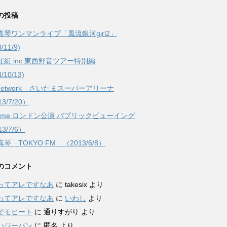
の投稿
真琴ワンマンライブ「風流銀河girl2」
/11/9)
ぱ組.inc 東西野音ツアー特別編
3/10/13)
Network さいたまスーパーアリーナ
3/7/20）
rfume ロンドン公演 パブリックビューイング
3/7/6）
琴 TOKYO FM （2013/6/8）
のコメント
ってアレですなあ
に
takesix
より
ってアレですなあ
に
いわし
より
でモヒート
に
通りすがり
より
いジーパン
に
匿名
より