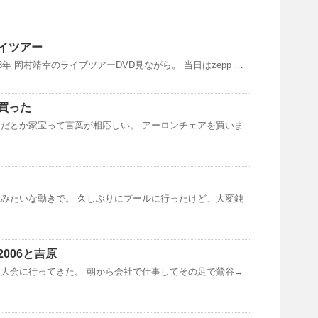
イツアー
3年 岡村靖幸のライブツアーDVD見ながら。 当日はzepp …
買った
だとか家宝って言葉が相応しい。 アーロンチェアを買いま
みたいな動きで。 久しぶりにプールに行ったけど、大変鈍
006と吉原
大会に行ってきた。 朝から会社で仕事してその足で鶯谷→