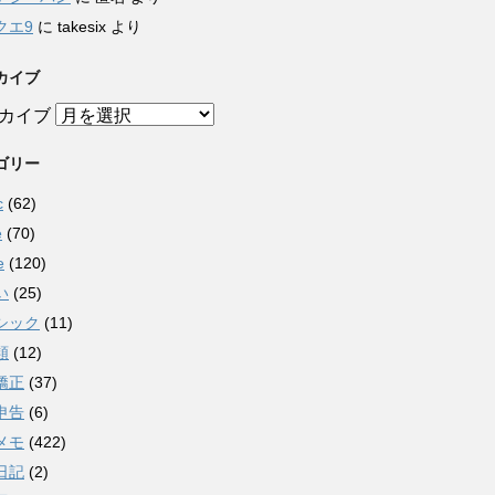
クエ9
に
takesix
より
カイブ
カイブ
ゴリー
c
(62)
e
(70)
e
(120)
い
(25)
シック
(11)
類
(12)
矯正
(37)
申告
(6)
メモ
(422)
日記
(2)