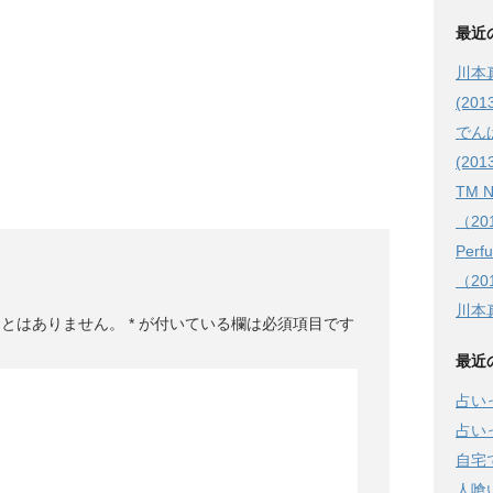
最近
川本
(2013
でん
(201
TM 
（201
Pe
（201
川本真
ことはありません。
*
が付いている欄は必須項目です
最近
占い
占い
自宅
人喰