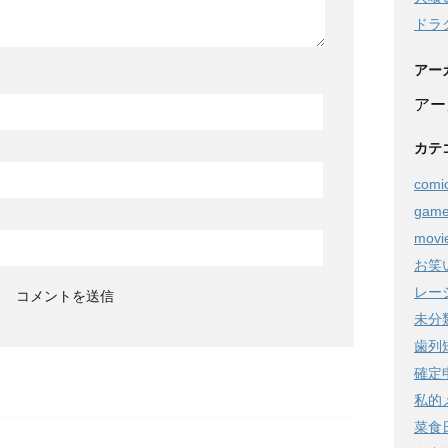
ドラ
アー
アー
カテ
comi
gam
movi
お笑
レー
未分
歯列
確定
私的
菜食