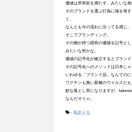
価値は所有欲を満たす、みたいな単
そのブランドを選ぶ行為に端を発する全て
く。
なんとも今の流れに沿ってる感じ。
そこでブランディング。
その物が持つ固有の価値を記号とし
みたいな所かな。
価値の記号化が確立するとブランド
その記号化へのメソッドは日本じゃ
いわゆる「ブランド品」なんてのに
ワクチンも無い新種のウイルスだも
妙な落とし所になりますが、take
なんだそりゃ。
-
私的メモ