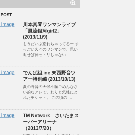
 POST
川本真琴ワンマンライブ
「風流銀河girl2」
(2013/11/9)
もうだいぶ忘れちゃってるー す
っごい久々のワンマンで、思い
返せば神セトリじゃない …
でんぱ組.inc 東西野音ツ
アー特別編 (2013/10/13)
夏の野音の天候不順ごめんなさ
い的なアレで、わりと気軽にと
れたチケット。 この頃の …
TM Network さいたまス
ーパーアリーナ
（2013/7/20）