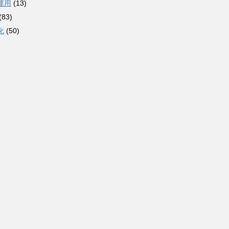
運用
(13)
(83)
化
(50)