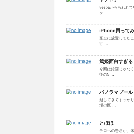
vespaがもらわ
ヶ …
iPhone買って
完全に放置してたこ
行 …
篤姫面白すぎる
今回は録画じゃなく
後の5 …
パノラマプール
越してきてすっかり
場の区 …
とほほ
テロへの懸念か、米