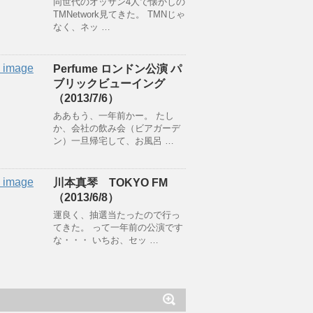
同世代のオッサン4人で懐かしの
TMNetwork見てきた。 TMNじゃ
なく、ネッ …
Perfume ロンドン公演 パ
ブリックビューイング
（2013/7/6）
ああもう、一年前かー。 たし
か、会社の飲み会（ビアガーデ
ン）一旦帰宅して、お風呂 …
川本真琴 TOKYO FM
（2013/6/8）
運良く、抽選当たったので行っ
てきた。 って一年前の公演です
な・・・ いちお、セッ …