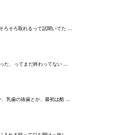
そろそろ取れるって話聞いてた …
った、ってまだ終わってない …
か、乳歯の抜歯とか、最初は酷 …
に入れる時って口を開けっ放し …