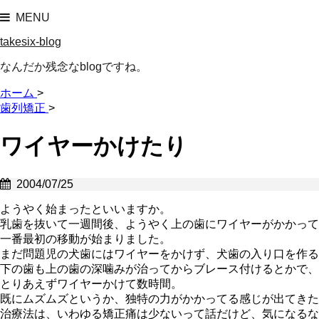
MENU
takesix-blog
なんだか残念なblogですね。
ホーム
>
歯列矯正
>
ワイヤーかけたり
2004/07/25
ようやく始まったといいますか。
乳歯を抜いて一週間後、ようやく上の歯にワイヤーがかかって
一番最初の移動が始まりました。
まだ問題児の犬歯にはワイヤーをかけず、犬歯の入り口を作る
下の歯も上の歯の深噛みが治ってからブレース付けるとかで、
とりあえずワイヤーかけて数時間。
既にムズムズというか、独特の力がかかってる感じが出てきた
治療法は、いわゆる矯正痛は少ないって話だけど、気になるな