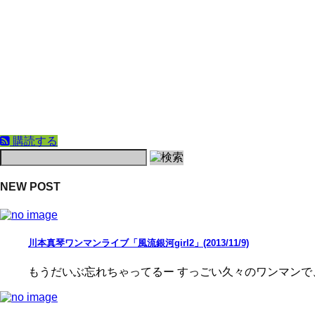
購読する
NEW POST
川本真琴ワンマンライブ「風流銀河girl2」(2013/11/9)
もうだいぶ忘れちゃってるー すっごい久々のワンマンで