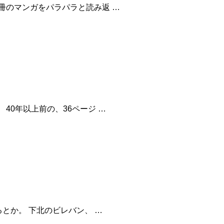
冊のマンガをパラパラと読み返 …
40年以上前の、36ページ …
るとか。 下北のビレバン、 …