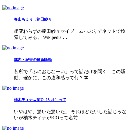
春山ちえり→範田紗々
相変わらずの範田紗々マイブームっぷりでネットで検
索してみる。 Wikipedia …
陣内・紀香の離婚騒動
各所で「ふにおちなーい」って話だけを聞く、この騒
動。確かに、この違和感って何？本 …
柚木ティナ→RIO（リオ）って
いやはや、驚いた驚いた。 それほどたいした話じゃな
いが柚木ティナがRIOって名前 …