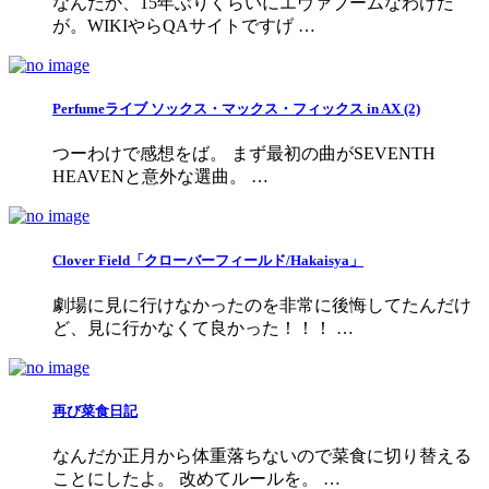
なんだか、15年ぶりくらいにエヴァブームなわけだ
が。WIKIやらQAサイトですげ …
Perfumeライブ ソックス・マックス・フィックス in AX (2)
つーわけで感想をば。 まず最初の曲がSEVENTH
HEAVENと意外な選曲。 …
Clover Field「クローバーフィールド/Hakaisya」
劇場に見に行けなかったのを非常に後悔してたんだけ
ど、見に行かなくて良かった！！！ …
再び菜食日記
なんだか正月から体重落ちないので菜食に切り替える
ことにしたよ。 改めてルールを。 …