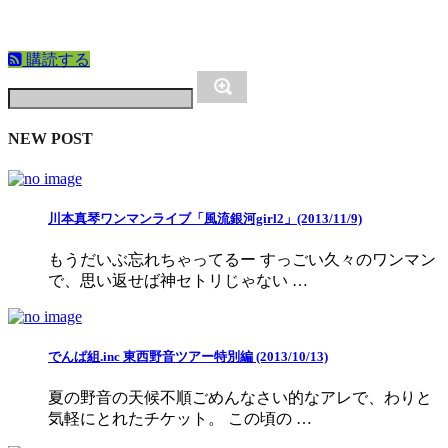
購読する
NEW POST
川本真琴ワンマンライブ「風流銀河girl2」(2013/11/9)
もうだいぶ忘れちゃってるー すっごい久々のワンマン
で、思い返せば神セトリじゃない …
でんぱ組.inc 東西野音ツアー特別編 (2013/10/13)
夏の野音の天候不順ごめんなさい的なアレで、わりと
気軽にとれたチケット。 この頃の …