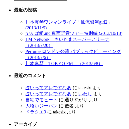
最近の投稿
川本真琴ワンマンライブ「風流銀河girl2」
(2013/11/9)
でんぱ組.inc 東西野音ツアー特別編 (2013/10/13)
TM Network さいたまスーパーアリーナ
（2013/7/20）
Perfume ロンドン公演 パブリックビューイング
（2013/7/6）
川本真琴 TOKYO FM （2013/6/8）
最近のコメント
占いってアレですなあ
に
takesix
より
占いってアレですなあ
に
いわし
より
自宅でモヒート
に
通りすがり
より
人喰いジーパン
に
匿名
より
ドラクエ9
に
takesix
より
アーカイブ