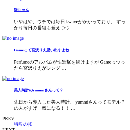
堅ちゃん
いやはや、ウチでは毎日J-waveがかかっており、 すっ
かり毎日の番組も覚えつつ …
Gameって宮沢りえ思い出すよね
Perfumeのアルバムが快進撃を続けますが Gameっつっ
たら宮沢りえがシング …
美人時計のyummiさんって？
先日から導入した美人時計。 yummiさんってモデル？
の人がすげー気になる！！ …
PREV
特攻の拓
NEXT