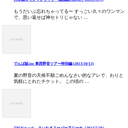
もうだいぶ忘れちゃってるー すっごい久々のワンマン
で、思い返せば神セトリじゃない …
でんぱ組.inc 東西野音ツアー特別編 (2013/10/13)
夏の野音の天候不順ごめんなさい的なアレで、わりと
気軽にとれたチケット。 この頃の …
TM Network さいたまスーパーアリーナ（2013/7/20）