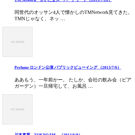
同世代のオッサン4人で懐かしのTMNetwork見てきた。
TMNじゃなく、ネッ …
Perfume ロンドン公演 パブリックビューイング （2013/7/6）
ああもう、一年前かー。 たしか、会社の飲み会（ビア
ガーデン）一旦帰宅して、お風呂 …
川本真琴 TOKYO FM （2013/6/8）