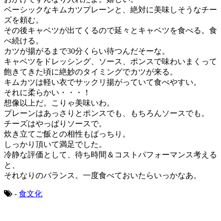
ベーシックなキムカツプレーンと、絶対に美味しそうなチー
ズを頼む。
その後キャベツが出てくるので延々とキャベツを食べる。食
べ続ける。
カツが揚がるまで30分くらい待つんだそーな。
キャベツをドレッシング、ソース、ポンスで味わいまくって
飽きてきた頃に絶妙のタイミングでカツが来る。
キムカツは軽い衣でサックリ揚がっていて食べやすい。
それに柔らかい・・・！
想像以上だ。こりゃ美味いわ。
プレーンはあっさりとポンスでも、もちろんソースでも。
チーズはやっぱりソースで。
炊き立てご飯との相性もばっちり。
しっかり頂いて満足でした。
冷静な評価として、待ち時間＆コストパフォーマンス考える
と、
それなりのバランス。一度食べておいたらいっかなあ。
-
食文化