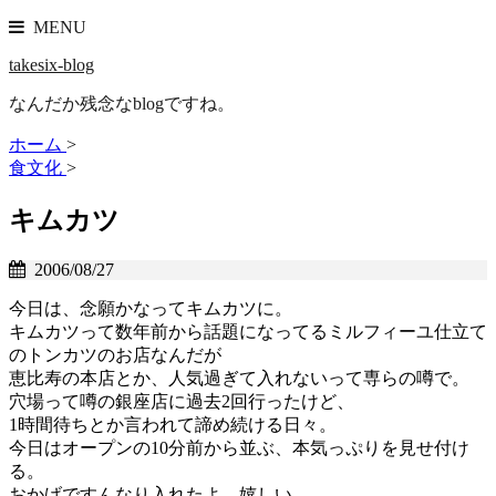
MENU
takesix-blog
なんだか残念なblogですね。
ホーム
>
食文化
>
キムカツ
2006/08/27
今日は、念願かなってキムカツに。
キムカツって数年前から話題になってるミルフィーユ仕立て
のトンカツのお店なんだが
恵比寿の本店とか、人気過ぎて入れないって専らの噂で。
穴場って噂の銀座店に過去2回行ったけど、
1時間待ちとか言われて諦め続ける日々。
今日はオープンの10分前から並ぶ、本気っぷりを見せ付け
る。
おかげですんなり入れたよ。嬉しい。