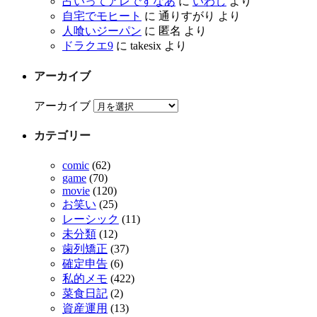
占いってアレですなあ
に
いわし
より
自宅でモヒート
に
通りすがり
より
人喰いジーパン
に
匿名
より
ドラクエ9
に
takesix
より
アーカイブ
アーカイブ
カテゴリー
comic
(62)
game
(70)
movie
(120)
お笑い
(25)
レーシック
(11)
未分類
(12)
歯列矯正
(37)
確定申告
(6)
私的メモ
(422)
菜食日記
(2)
資産運用
(13)