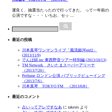
運良く、抽選当たったので行ってきた。 って一年前の
公演ですな・・・ いちお、セッ …
最近の投稿
川本真琴ワンマンライブ「風流銀河girl2」
(2013/11/9)
でんぱ組.inc 東西野音ツアー特別編 (2013/10/13)
TM Network さいたまスーパーアリーナ
（2013/7/20）
Perfume ロンドン公演 パブリックビューイング
（2013/7/6）
川本真琴 TOKYO FM （2013/6/8）
最近のコメント
占いってアレですなあ
に
takesix
より