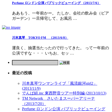
Perfume ロンドン公演 パブリックビューイング （2013/7/6）
ああもう、一年前かー。 たしか、会社の飲み会（ビア
ガーデン）一旦帰宅して、お風呂 …
川本真琴 TOKYO FM （2013/6/8）
運良く、抽選当たったので行ってきた。 って一年前の
公演ですな・・・ いちお、セッ …
最近の投稿
川本真琴ワンマンライブ「風流銀河girl2」
(2013/11/9)
でんぱ組.inc 東西野音ツアー特別編 (2013/10/13)
TM Network さいたまスーパーアリーナ
（2013/7/20）
Perfume ロンドン公演 パブリックビューイング