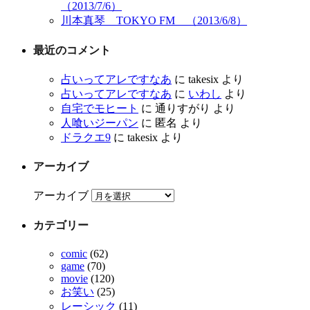
（2013/7/6）
川本真琴 TOKYO FM （2013/6/8）
最近のコメント
占いってアレですなあ
に
takesix
より
占いってアレですなあ
に
いわし
より
自宅でモヒート
に
通りすがり
より
人喰いジーパン
に
匿名
より
ドラクエ9
に
takesix
より
アーカイブ
アーカイブ
カテゴリー
comic
(62)
game
(70)
movie
(120)
お笑い
(25)
レーシック
(11)