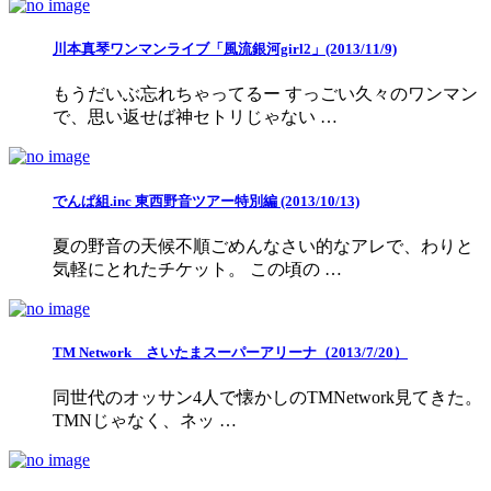
川本真琴ワンマンライブ「風流銀河girl2」(2013/11/9)
もうだいぶ忘れちゃってるー すっごい久々のワンマン
で、思い返せば神セトリじゃない …
でんぱ組.inc 東西野音ツアー特別編 (2013/10/13)
夏の野音の天候不順ごめんなさい的なアレで、わりと
気軽にとれたチケット。 この頃の …
TM Network さいたまスーパーアリーナ（2013/7/20）
同世代のオッサン4人で懐かしのTMNetwork見てきた。
TMNじゃなく、ネッ …