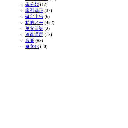
未分類
(12)
歯列矯正
(37)
確定申告
(6)
私的メモ
(422)
菜食日記
(2)
資産運用
(13)
音楽
(83)
食文化
(50)