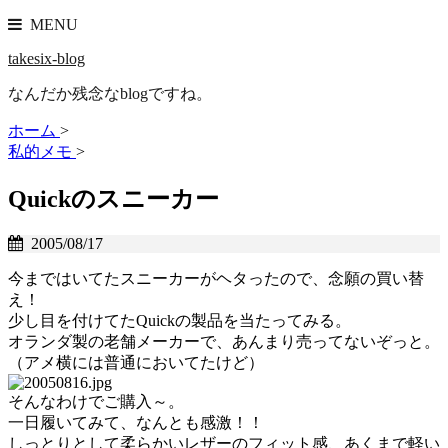
MENU
takesix-blog
なんだか残念なblogですね。
ホーム
>
私的メモ
>
Quickのスニーカー
2005/08/17
今まではいてたスニーカーがヘタったので、念願の買い替
え！
少し目を付けてたQuickの製品を当たってみる。
オランダ製の老舗メーカーで、あんまり売ってないぞっと。
（アメ横には普通においてたけど）
そんなわけでご購入～。
一日履いてみて、なんとも感激！！
しっとりとして柔らかいレザーのフィット感、あくまで軽い