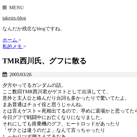
MENU
takesix-blog
なんだか残念なblogですね。
ホーム
>
私的メモ
>
TMR西川氏、グフに散る
2005/03/26
夕方やってるガンダムの話。
ここ数回TMR西川君がゲストとして出演してて、
意外と主人公と絡んだり台詞も多かったりで驚いてたよ。
まあ普通はチョイ役と思うじゃんね。
とは言えゲスト＝死相出てるので、早めに退場かと思ってた
今日グフで戦闘中にお亡くなりになりました。
それにしても搭乗機のグフ、ヒートロッドがあったり
「ザクとは違うのだよ」なんて言っちゃったり
しっかりツボ押さえてるなあ。