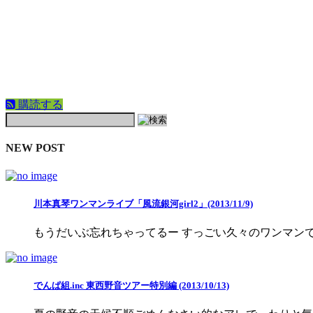
購読する
NEW POST
川本真琴ワンマンライブ「風流銀河girl2」(2013/11/9)
もうだいぶ忘れちゃってるー すっごい久々のワンマン
でんぱ組.inc 東西野音ツアー特別編 (2013/10/13)