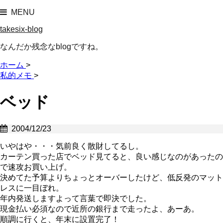
MENU
takesix-blog
なんだか残念なblogですね。
ホーム
>
私的メモ
>
ベッド
2004/12/23
いやはや・・・気前良く散財してるし。
カーテン買った店でベッド見てると、良い感じなのがあったの
で速攻お買い上げ。
決めてた予算よりちょっとオーバーしたけど、低反発のマット
レスに一目ぼれ。
年内発送しますよって言葉で即決でした。
現金払い必須なので近所の銀行まで走ったよ、あーあ。
順調に行くと、年末に設置完了！