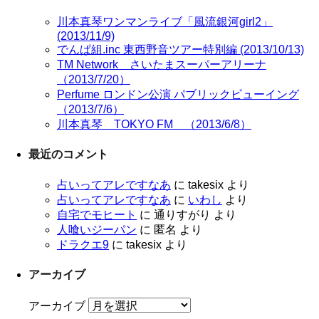
川本真琴ワンマンライブ「風流銀河girl2」
(2013/11/9)
でんぱ組.inc 東西野音ツアー特別編 (2013/10/13)
TM Network さいたまスーパーアリーナ
（2013/7/20）
Perfume ロンドン公演 パブリックビューイング
（2013/7/6）
川本真琴 TOKYO FM （2013/6/8）
最近のコメント
占いってアレですなあ
に
takesix
より
占いってアレですなあ
に
いわし
より
自宅でモヒート
に
通りすがり
より
人喰いジーパン
に
匿名
より
ドラクエ9
に
takesix
より
アーカイブ
アーカイブ