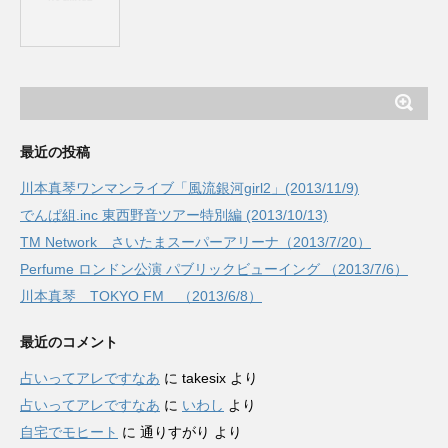
最近の投稿
川本真琴ワンマンライブ「風流銀河girl2」(2013/11/9)
でんぱ組.inc 東西野音ツアー特別編 (2013/10/13)
TM Network さいたまスーパーアリーナ（2013/7/20）
Perfume ロンドン公演 パブリックビューイング （2013/7/6）
川本真琴 TOKYO FM （2013/6/8）
最近のコメント
占いってアレですなあ
に
takesix
より
占いってアレですなあ
に
いわし
より
自宅でモヒート
に
通りすがり
より