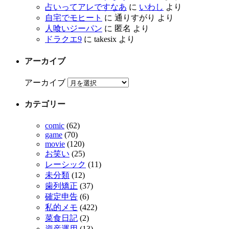
占いってアレですなあ
に
いわし
より
自宅でモヒート
に
通りすがり
より
人喰いジーパン
に
匿名
より
ドラクエ9
に
takesix
より
アーカイブ
アーカイブ
カテゴリー
comic
(62)
game
(70)
movie
(120)
お笑い
(25)
レーシック
(11)
未分類
(12)
歯列矯正
(37)
確定申告
(6)
私的メモ
(422)
菜食日記
(2)
資産運用
(13)