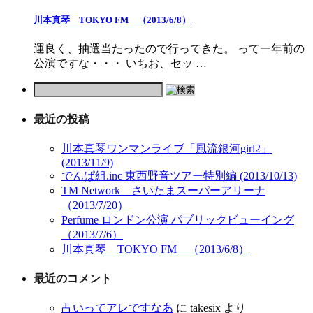
川本真琴 TOKYO FM （2013/6/8）
運良く、抽選当たったので行ってきた。 って一年前の
公演ですな・・・ いちお、セッ …
最近の投稿
川本真琴ワンマンライブ「風流銀河girl2」
(2013/11/9)
でんぱ組.inc 東西野音ツアー特別編 (2013/10/13)
TM Network さいたまスーパーアリーナ
（2013/7/20）
Perfume ロンドン公演 パブリックビューイング
（2013/7/6）
川本真琴 TOKYO FM （2013/6/8）
最近のコメント
占いってアレですなあ
に
takesix
より