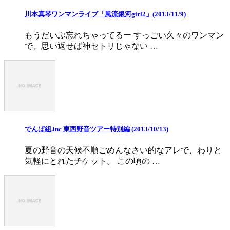
川本真琴ワンマンライブ「風流銀河girl2」(2013/11/9)
もうだいぶ忘れちゃってるー すっごい久々のワンマン
で、思い返せば神セトリじゃない …
でんぱ組.inc 東西野音ツアー特別編 (2013/10/13)
夏の野音の天候不順ごめんなさい的なアレで、わりと
気軽にとれたチケット。 この頃の …