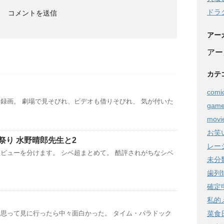
ドラ
アー
アー
カテ
comi
録画。 劇場で見そびれ、ビデオも借りそびれ、 気が付いた
gam
movi
お笑
祭り 水野晴郎先生と2
レー
ビューを分けます。 シベ超まとめて。 酷評されがちなシベ
未分
歯列
確定
私的
菜食
思って見に行ったら中々面白かった。 タイム・パラドック