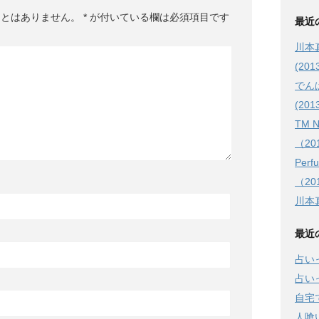
ことはありません。
*
が付いている欄は必須項目です
最近
川本
(2013
でん
(201
TM 
（201
Pe
（201
川本真
最近
占い
占い
自宅
人喰