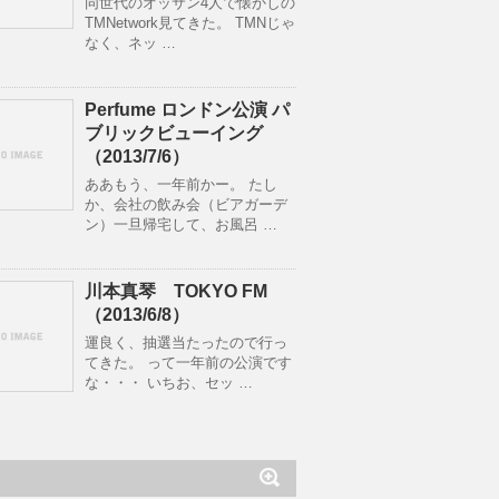
同世代のオッサン4人で懐かしの
TMNetwork見てきた。 TMNじゃ
なく、ネッ …
Perfume ロンドン公演 パ
ブリックビューイング
（2013/7/6）
ああもう、一年前かー。 たし
か、会社の飲み会（ビアガーデ
ン）一旦帰宅して、お風呂 …
川本真琴 TOKYO FM
（2013/6/8）
運良く、抽選当たったので行っ
てきた。 って一年前の公演です
な・・・ いちお、セッ …