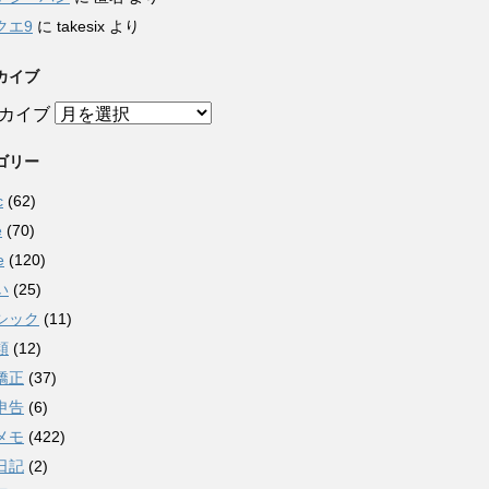
クエ9
に
takesix
より
カイブ
カイブ
ゴリー
c
(62)
e
(70)
e
(120)
い
(25)
シック
(11)
類
(12)
矯正
(37)
申告
(6)
メモ
(422)
日記
(2)