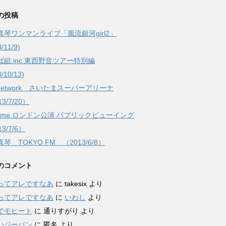
の投稿
真琴ワンマンライブ「風流銀河girl2」
/11/9)
ぱ組.inc 東西野音ツアー特別編
3/10/13)
Network さいたまスーパーアリーナ
3/7/20）
rfume ロンドン公演 パブリックビューイング
3/7/6）
琴 TOKYO FM （2013/6/8）
のコメント
ってアレですなあ
に
takesix
より
ってアレですなあ
に
いわし
より
でモヒート
に
通りすがり
より
いジーパン
に
匿名
より