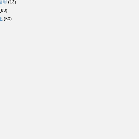
運用
(13)
(83)
化
(50)