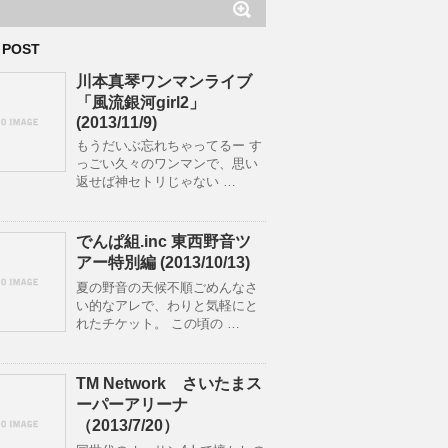
 POST
川本真琴ワンマンライブ
「風流銀河girl2」
(2013/11/9)
もうだいぶ忘れちゃってるー す
っごい久々のワンマンで、思い
返せば神セトリじゃない …
でんぱ組.inc 東西野音ツ
アー特別編 (2013/10/13)
夏の野音の天候不順ごめんなさ
い的なアレで、わりと気軽にと
れたチケット。 この頃の …
TM Network さいたまス
ーパーアリーナ
（2013/7/20）