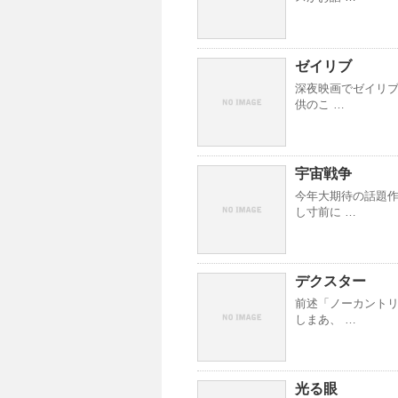
ゼイリブ
深夜映画でゼイリブ
供のこ …
宇宙戦争
今年大期待の話題作
し寸前に …
デクスター
前述「ノーカント
しまあ、 …
光る眼