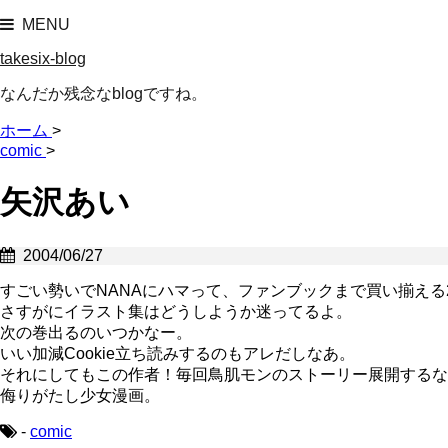
MENU
takesix-blog
なんだか残念なblogですね。
ホーム
>
comic
>
矢沢あい
2004/06/27
すごい勢いでNANAにハマって、ファンブックまで買い揃える
さすがにイラスト集はどうしようか迷ってるよ。
次の巻出るのいつかなー。
いい加減Cookie立ち読みするのもアレだしなあ。
それにしてもこの作者！毎回鳥肌モンのストーリー展開するな
侮りがたし少女漫画。
-
comic