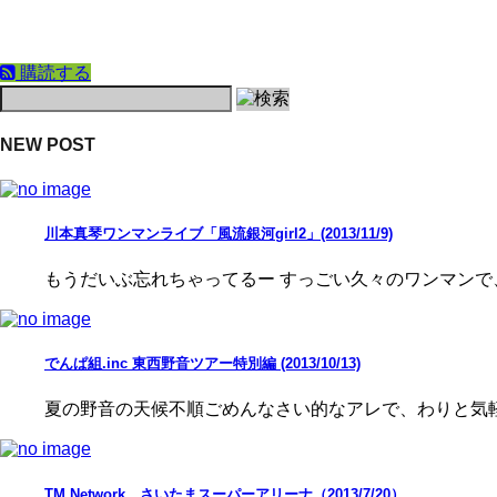
購読する
NEW POST
川本真琴ワンマンライブ「風流銀河girl2」(2013/11/9)
もうだいぶ忘れちゃってるー すっごい久々のワンマンで
でんぱ組.inc 東西野音ツアー特別編 (2013/10/13)
夏の野音の天候不順ごめんなさい的なアレで、わりと気軽
TM Network さいたまスーパーアリーナ（2013/7/20）