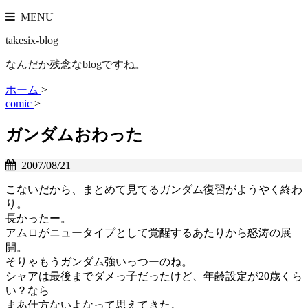
MENU
takesix-blog
なんだか残念なblogですね。
ホーム
>
comic
>
ガンダムおわった
2007/08/21
こないだから、まとめて見てるガンダム復習がようやく終わ
り。
長かったー。
アムロがニュータイプとして覚醒するあたりから怒涛の展
開。
そりゃもうガンダム強いっつーのね。
シャアは最後までダメっ子だったけど、年齢設定が20歳くら
い？なら
まあ仕方ないよなって思えてきた。