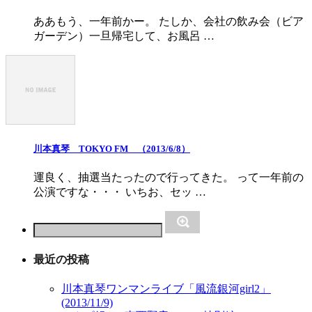
ああもう、一年前かー。 たしか、会社の飲み会（ビア
ガーデン）一旦帰宅して、お風呂 …
川本真琴 TOKYO FM （2013/6/8）
運良く、抽選当たったので行ってきた。 って一年前の
公演ですな・・・ いちお、セッ …
最近の投稿
川本真琴ワンマンライブ「風流銀河girl2」
(2013/11/9)