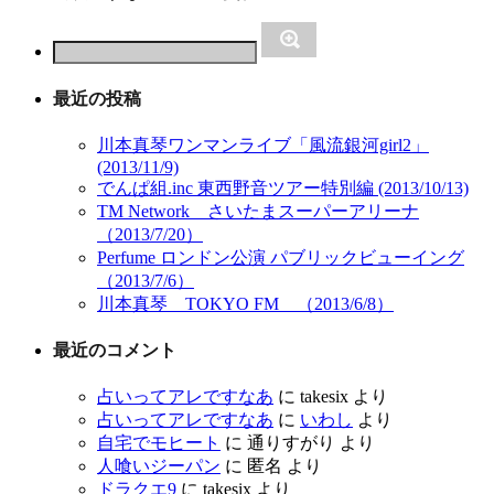
最近の投稿
川本真琴ワンマンライブ「風流銀河girl2」
(2013/11/9)
でんぱ組.inc 東西野音ツアー特別編 (2013/10/13)
TM Network さいたまスーパーアリーナ
（2013/7/20）
Perfume ロンドン公演 パブリックビューイング
（2013/7/6）
川本真琴 TOKYO FM （2013/6/8）
最近のコメント
占いってアレですなあ
に
takesix
より
占いってアレですなあ
に
いわし
より
自宅でモヒート
に
通りすがり
より
人喰いジーパン
に
匿名
より
ドラクエ9
に
takesix
より