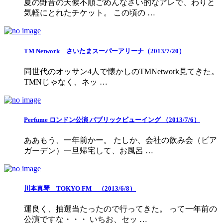
夏の野音の天候不順ごめんなさい的なアレで、わりと
気軽にとれたチケット。 この頃の …
TM Network さいたまスーパーアリーナ（2013/7/20）
同世代のオッサン4人で懐かしのTMNetwork見てきた。
TMNじゃなく、ネッ …
Perfume ロンドン公演 パブリックビューイング （2013/7/6）
ああもう、一年前かー。 たしか、会社の飲み会（ビア
ガーデン）一旦帰宅して、お風呂 …
川本真琴 TOKYO FM （2013/6/8）
運良く、抽選当たったので行ってきた。 って一年前の
公演ですな・・・ いちお、セッ …