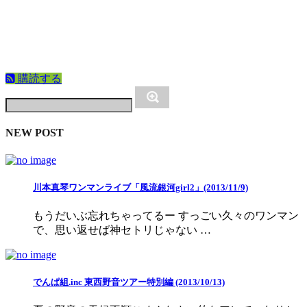
購読する
NEW POST
川本真琴ワンマンライブ「風流銀河girl2」(2013/11/9)
もうだいぶ忘れちゃってるー すっごい久々のワンマン
で、思い返せば神セトリじゃない …
でんぱ組.inc 東西野音ツアー特別編 (2013/10/13)