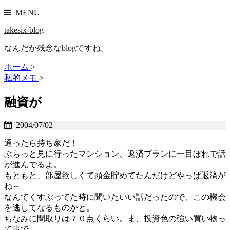
MENU
takesix-blog
なんだか残念なblogですね。
ホーム
>
私的メモ
>
融資が
2004/07/02
通ったら持ち家だ！
ぶらっと見に行ったマンション、返済プランに一目ぼれで話
が進んでるよ。
もともと、部屋欲しくて頭金貯めてたんだけどやっぱ返済が
ね～
なんてくすぶってた時に聞いたいい話だったので、この機会
を逃してなるものかと。
ちなみに間取りは７０点くらい。ま、投資色の強い買い物っ
て事で。