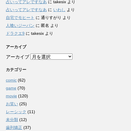
占いってアレですなあ
に
takesix
より
占いってアレですなあ
に
いわし
より
自宅でモヒート
に
通りすがり
より
人喰いジーパン
に
匿名
より
ドラクエ9
に
takesix
より
アーカイブ
アーカイブ
カテゴリー
comic
(62)
game
(70)
movie
(120)
お笑い
(25)
レーシック
(11)
未分類
(12)
歯列矯正
(37)