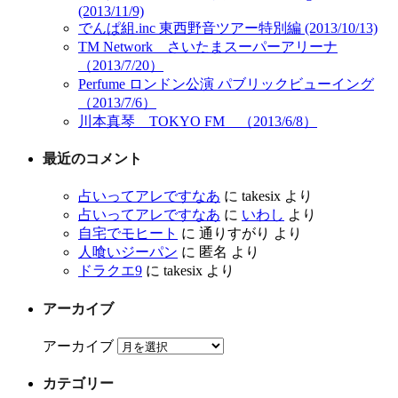
(2013/11/9)
でんぱ組.inc 東西野音ツアー特別編 (2013/10/13)
TM Network さいたまスーパーアリーナ
（2013/7/20）
Perfume ロンドン公演 パブリックビューイング
（2013/7/6）
川本真琴 TOKYO FM （2013/6/8）
最近のコメント
占いってアレですなあ
に
takesix
より
占いってアレですなあ
に
いわし
より
自宅でモヒート
に
通りすがり
より
人喰いジーパン
に
匿名
より
ドラクエ9
に
takesix
より
アーカイブ
アーカイブ
カテゴリー