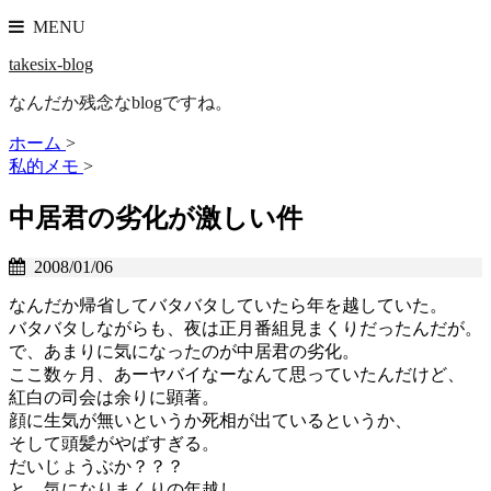
MENU
takesix-blog
なんだか残念なblogですね。
ホーム
>
私的メモ
>
中居君の劣化が激しい件
2008/01/06
なんだか帰省してバタバタしていたら年を越していた。
バタバタしながらも、夜は正月番組見まくりだったんだが。
で、あまりに気になったのが中居君の劣化。
ここ数ヶ月、あーヤバイなーなんて思っていたんだけど、
紅白の司会は余りに顕著。
顔に生気が無いというか死相が出ているというか、
そして頭髪がやばすぎる。
だいじょうぶか？？？
と、気になりまくりの年越し。