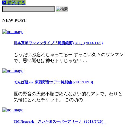
購読する
NEW POST
川本真琴ワンマンライブ「風流銀河girl2」(2013/11/9)
もうだいぶ忘れちゃってるー すっごい久々のワンマン
で、思い返せば神セトリじゃない …
でんぱ組.inc 東西野音ツアー特別編 (2013/10/13)
夏の野音の天候不順ごめんなさい的なアレで、わりと
気軽にとれたチケット。 この頃の …
TM Network さいたまスーパーアリーナ（2013/7/20）